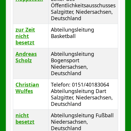
Öffentlichkeitsausschusses
Salzgitter, Niedersachsen,
Deutschland
zur Zeit
Abteilungsleitung
nicht
Basketball
besetzt
Andreas
Abteilungsleitung
Scholz
Bogensport
Niedersachsen,
Deutschland
Christian
Telefon: 0151/40183064
Wulfes
Abteilungsleitung Dart
Salzgitter, Niedersachsen,
Deutschland
nicht
Abteilungsleitung Fußball
besetzt
Niedersachsen,
Deutschland