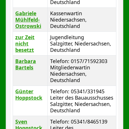
Deutschland
Gabriele
Kassenwartin
Mühlfeld-
Niedersachsen,
Ostrowski
Deutschland
zur Zeit
Jugendleitung
nicht
Salzgitter, Niedersachsen,
besetzt
Deutschland
Barbara
Telefon: 0157/71592303
Bartels
Mitgliederwartin
Niedersachsen,
Deutschland
Günter
Telefon: 05341/331945
Hoppstock
Leiter des Bauausschusses
Salzgitter, Niedersachsen,
Deutschland
Sven
Telefon: 05341/8465139
Hoppstock
Leiter des