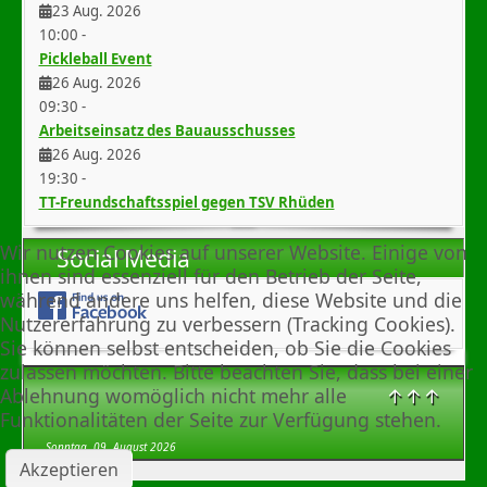
23 Aug. 2026
10:00
-
Pickleball Event
26 Aug. 2026
09:30
-
Arbeitseinsatz des Bauausschusses
26 Aug. 2026
19:30
-
TT-Freundschaftsspiel gegen TSV Rhüden
Wir nutzen Cookies auf unserer Website. Einige von
Social Media
ihnen sind essenziell für den Betrieb der Seite,
während andere uns helfen, diese Website und die
Nutzererfahrung zu verbessern (Tracking Cookies).
Sie können selbst entscheiden, ob Sie die Cookies
zulassen möchten. Bitte beachten Sie, dass bei einer
↑↑↑
Ablehnung womöglich nicht mehr alle
Funktionalitäten der Seite zur Verfügung stehen.
Sonntag, 09. August 2026
Akzeptieren