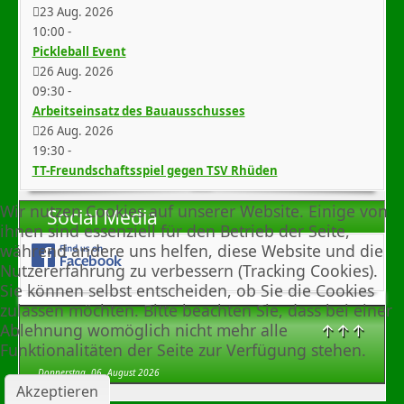
23 Aug. 2026
10:00
-
Pickleball Event
26 Aug. 2026
09:30
-
Arbeitseinsatz des Bauausschusses
26 Aug. 2026
19:30
-
TT-Freundschaftsspiel gegen TSV Rhüden
Wir nutzen Cookies auf unserer Website. Einige von
Social Media
ihnen sind essenziell für den Betrieb der Seite,
während andere uns helfen, diese Website und die
Nutzererfahrung zu verbessern (Tracking Cookies).
Sie können selbst entscheiden, ob Sie die Cookies
zulassen möchten. Bitte beachten Sie, dass bei einer
↑↑↑
Ablehnung womöglich nicht mehr alle
Funktionalitäten der Seite zur Verfügung stehen.
Donnerstag, 06. August 2026
Akzeptieren