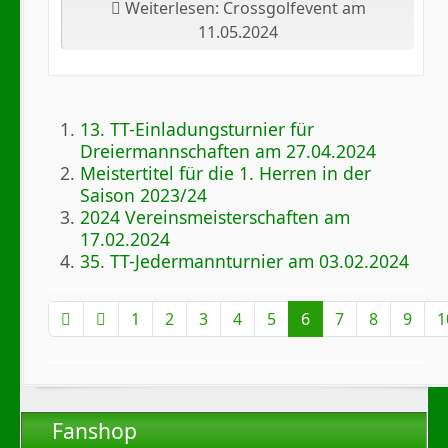
Weiterlesen: Crossgolfevent am
11.05.2024
13. TT-Einladungsturnier für
Dreiermannschaften am 27.04.2024
Meistertitel für die 1. Herren in der
Saison 2023/24
2024 Vereinsmeisterschaften am
17.02.2024
35. TT-Jedermannturnier am 03.02.2024
Seite 6 von 21
1
2
3
4
5
6
7
8
9
1
Fanshop