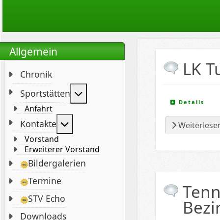
Allgemein
LK T
Chronik
Weitere Informationen: Sportstät
Sportstätten
Details
Anfahrt
Weitere Informationen: Kontakte
Kontakte
Weiterlesen
Vorstand
Erweiterer Vorstand
Bildergalerien
Termine
Tenn
STV Echo
Bezir
Downloads