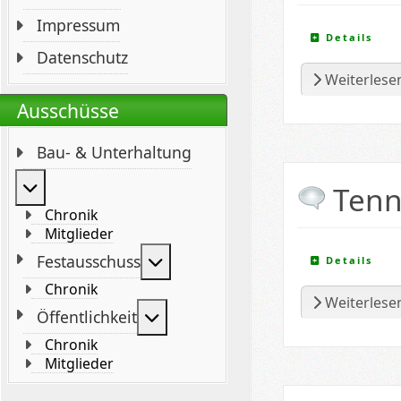
Impressum
Details
Datenschutz
Weiterlesen
Ausschüsse
Bau- & Unterhaltung
Weitere Informationen: Bau- & Unterhaltung
Tenn
Chronik
Mitglieder
Weitere Informationen: Festaus
Festausschuss
Details
Chronik
Weiterlesen
Weitere Informationen: Öffentli
Öffentlichkeit
Chronik
Mitglieder