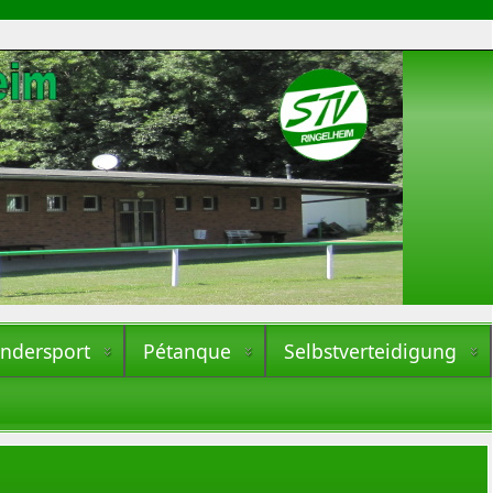
indersport
Pétanque
Selbstverteidigung