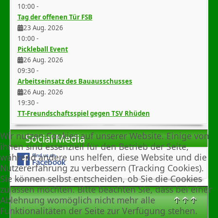
10:00
-
Tag der offenen Tür FSB
23 Aug. 2026
10:00
-
Pickleball Event
26 Aug. 2026
09:30
-
Arbeitseinsatz des Bauausschusses
26 Aug. 2026
19:30
-
TT-Freundschaftsspiel gegen TSV Rhüden
Wir nutzen Cookies auf unserer Website. Einige von
Social Media
ihnen sind essenziell für den Betrieb der Seite,
während andere uns helfen, diese Website und die
Nutzererfahrung zu verbessern (Tracking Cookies).
Sie können selbst entscheiden, ob Sie die Cookies
zulassen möchten. Bitte beachten Sie, dass bei einer
↑↑↑
Ablehnung womöglich nicht mehr alle
Funktionalitäten der Seite zur Verfügung stehen.