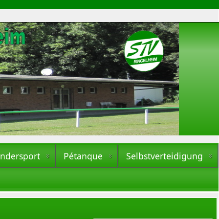
indersport
Pétanque
Selbstverteidigung