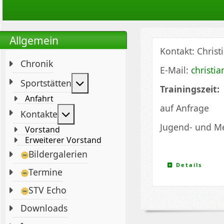
Allgemein
Kontakt: Christ
Chronik
E-Mail:
christi
Weitere Informationen: Sportstät
Sportstätten
Trainingszeit:
Anfahrt
auf Anfrage
Weitere Informationen: Kontakte
Kontakte
Jugend- und Me
Vorstand
Erweiterer Vorstand
Bildergalerien
Details
Termine
STV Echo
Downloads