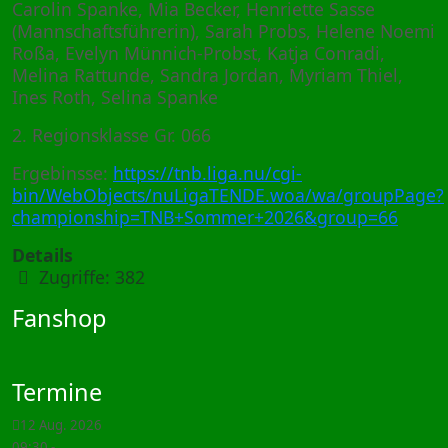
Carolin Spanke, Mia Becker, Henriette Sasse
(Mannschaftsführerin), Sarah Probs, Helene Noemi
Roßa, Evelyn Münnich-Probst, Katja Conradi,
Melina Rattunde, Sandra Jordan, Myriam Thiel,
Ines Roth, Selina Spanke
2. Regionsklasse Gr. 066
Ergebinsse:
https://tnb.liga.nu/cgi-
bin/WebObjects/nuLigaTENDE.woa/wa/groupPage?
championship=TNB+Sommer+2026&group=66
Details
Zugriffe: 382
Fanshop
Termine
12 Aug. 2026
09:30
-