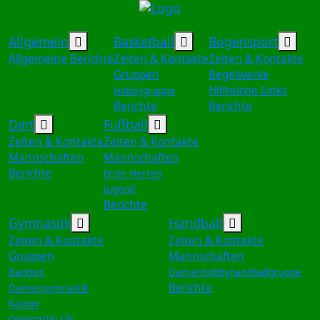
Weitere Informationen: Allgemein
Weitere Informationen
Weit
Allgemein
Basketball
Bogensport
Allgemeine Berichte
Zeiten & Kontakte
Zeiten & Kontakte
Gruppen
Regelwerke
Hilfreiche Links
Hobbygruppe
Berichte
Berichte
Weitere Informationen: Dart
Weitere Informationen: Fu
Dart
Fußball
Zeiten & Kontakte
Zeiten & Kontakte
Mannschaften
Mannschaften
Berichte
Erste Herren
Jugend
Berichte
Weitere Informationen: Gymnastik
Weitere Infor
Gymnastik
Handball
Zeiten & Kontakte
Zeiten & Kontakte
Gruppen
Mannschaften
Bandixx
Damenhobbyhandballgruppe
Berichte
Damengymnastik
Kapow
Qigong/Tai Chi