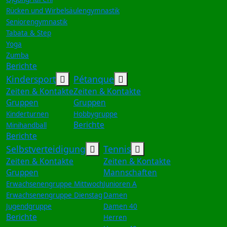
Rücken und Wirbelsäulengymnastik
Seniorengymnastik
Tabata & Step
Yoga
Zumba
Berichte
Weitere Informationen: Kindersport
Weitere Informationen:
Kindersport
Pétanque
Zeiten & Kontakte
Zeiten & Kontakte
Gruppen
Gruppen
Kinderturnen
Hobbygruppe
Berichte
Minihandball
Berichte
Weitere Informationen: Selbst
Weitere Information
Selbstverteidigung
Tennis
Zeiten & Kontakte
Zeiten & Kontakte
Gruppen
Mannschaften
Erwachsenengruppe Mittwoch
Junioren A
Erwachsenengruppe Dienstag
Damen
Jugendgruppe
Damen 40
Berichte
Herren