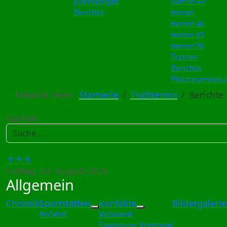
Jugendgruppe
Damen 40
Berichte
Herren
Herren 40
Herren 65
Herren 70
Trainer
Berichte
Platzreservier
Aktuelle Seite:
Startseite
Tischtennis
Berichte
Suchen
↑↑↑
Freitag, 07. August 2026
Allgemein
Chronik
Sportstätten
Kontakte
Bildergaleri
Weitere Informationen: Sportst
Weitere Information
Anfahrt
Vorstand
Erweiterer Vorstand