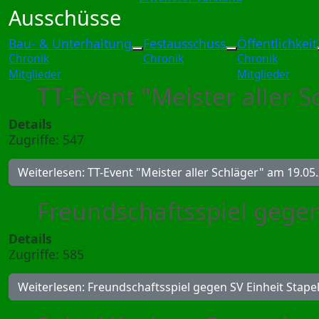
Ausschüsse
Bau- & Unterhaltung
Festausschuss
Öffentlichkeit
Weitere Informationen: Bau- 
Weitere Inform
Chronik
Chronik
Chronik
Mitglieder
Mitglieder
TT-Event "Meister aller 
Details
Zugriffe: 547
Weiterlesen: TT-Event "Meister aller Schläger" am 19.05
Freundschaftsspiel gegen
Details
Zugriffe: 585
Weiterlesen: Freundschaftsspiel gegen SV Einheit Stap