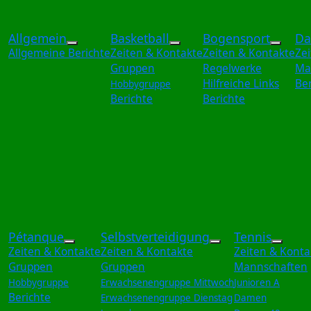
Allgemein
Basketball
Bogensport
Da
Weitere Informationen: Allgemein
Weitere Informationen:
Weite
Allgemeine Berichte
Zeiten & Kontakte
Zeiten & Kontakte
Ze
Gruppen
Regelwerke
Ma
Hilfreiche Links
Ber
Hobbygruppe
Berichte
Berichte
Pétanque
Selbstverteidigung
Tennis
Weitere Informationen: Pétanque
Weitere Informa
Weite
Zeiten & Kontakte
Zeiten & Kontakte
Zeiten & Konta
Gruppen
Gruppen
Mannschaften
Hobbygruppe
Erwachsenengruppe Mittwoch
Junioren A
Berichte
Erwachsenengruppe Dienstag
Damen