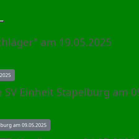
& Unterhaltung
ationen: Festausschuss
Weitere Informationen: Öffentlichkeit
Schläger" am 19.05.2025
.2025
 SV Einheit Stapelburg am 0
elburg am 09.05.2025