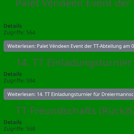
Palet Véndeen Event der
Details
Zugriffe: 564
Weiterlesen: Palet Véndeen Event der TT-Abteilung am 
14. TT Einladungsturnie
Details
Zugriffe: 594
Weiterlesen: 14. TT Einladungsturnier für Dreiermanns
TT Freundschafts (Rück)
Details
Zugriffe: 568