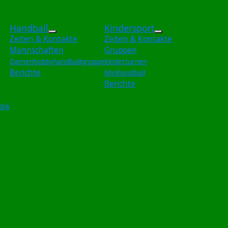
Handball
Kindersport
rmationen: Gymnastik
Weitere Informationen: Handball
Weitere Informa
Zeiten & Kontakte
Zeiten & Kontakte
Mannschaften
Gruppen
Damenhobbyhandballgruppe
Kinderturnen
Berichte
Minihandball
Berichte
tik
Volleyball