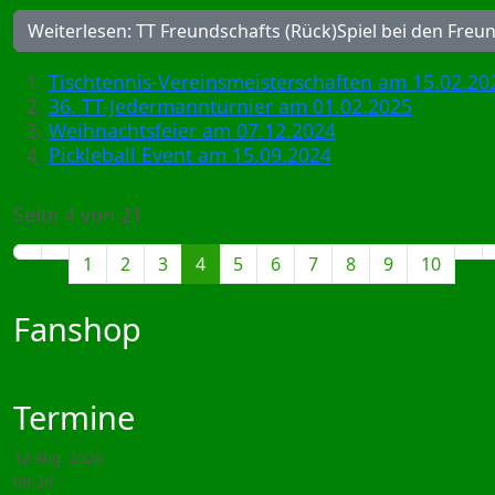
Weiterlesen: TT Freundschafts (Rück)Spiel bei den Fre
Tischtennis-Vereinsmeisterschaften am 15.02.20
36. TT-Jedermannturnier am 01.02.2025
Weihnachtsfeier am 07.12.2024
Pickleball Event am 15.09.2024
Seite 4 von 21
1
2
3
4
5
6
7
8
9
10
Fanshop
Termine
12 Aug. 2026
09:30
-