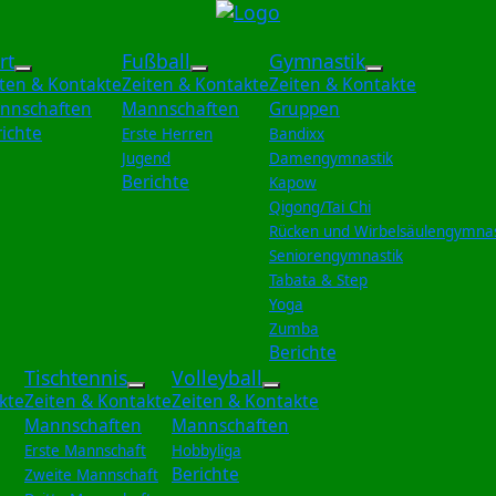
rt
Fußball
Gymnastik
 Basketball
re Informationen: Bogensport
Weitere Informationen: Dart
Weitere Informationen: Fußball
Weitere Info
iten & Kontakte
Zeiten & Kontakte
Zeiten & Kontakte
nnschaften
Mannschaften
Gruppen
ichte
Erste Herren
Bandixx
Jugend
Damengymnastik
Berichte
Kapow
Qigong/Tai Chi
Rücken und Wirbelsäulengymnas
Seniorengymnastik
Tabata & Step
Yoga
Zumba
Berichte
Tischtennis
Volleyball
tionen: Selbstverteidigung
re Informationen: Tennis
Weitere Informationen: Tischtennis
Weitere Informationen: 
kte
Zeiten & Kontakte
Zeiten & Kontakte
Mannschaften
Mannschaften
Erste Mannschaft
Hobbyliga
Berichte
Zweite Mannschaft