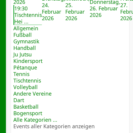
2026
Donnerstag,
24.
25.
27.
19:30
26. Februar
Februar
Februar
Febr
Tischtennis
2026
2026
2026
2026
Hei ...
Allgemein
Fußball
Gymnastik
Handball
Ju Jutsu
Kindersport
Pétanque
Tennis
Tischtennis
Volleyball
Andere Vereine
Dart
Basketball
Bogensport
Alle Kategorien ...
Events aller Kategorien anzeigen