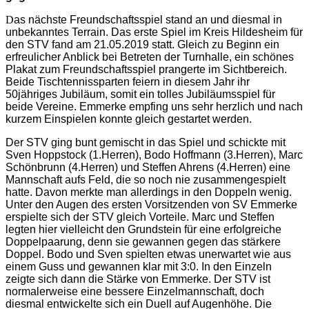
D
as nächste Freundschaftsspiel stand an und diesmal in
unbekanntes Terrain. Das erste Spiel im Kreis Hildesheim für
den STV fand am 21.05.2019 statt. Gleich zu Beginn ein
erfreulicher Anblick bei Betreten der Turnhalle, ein schönes
Plakat zum Freundschaftsspiel prangerte im Sichtbereich.
Beide Tischtennissparten feiern in diesem Jahr ihr
50jähriges Jubiläum, somit ein tolles Jubiläumsspiel für
beide Vereine. Emmerke empfing uns sehr herzlich und nach
kurzem Einspielen konnte gleich gestartet werden.
Der STV ging bunt gemischt in das Spiel und schickte mit
Sven Hoppstock (1.Herren), Bodo Hoffmann (3.Herren), Marc
Schönbrunn (4.Herren) und Steffen Ahrens (4.Herren) eine
Mannschaft aufs Feld, die so noch nie zusammengespielt
hatte. Davon merkte man allerdings in den Doppeln wenig.
Unter den Augen des ersten Vorsitzenden von SV Emmerke
erspielte sich der STV gleich Vorteile. Marc und Steffen
legten hier vielleicht den Grundstein für eine erfolgreiche
Doppelpaarung, denn sie gewannen gegen das stärkere
Doppel. Bodo und Sven spielten etwas unerwartet wie aus
einem Guss und gewannen klar mit 3:0. In den Einzeln
zeigte sich dann die Stärke von Emmerke. Der STV ist
normalerweise eine bessere Einzelmannschaft, doch
diesmal entwickelte sich ein Duell auf Augenhöhe. Die