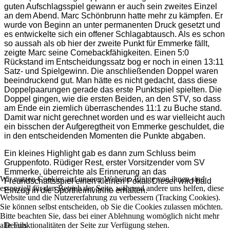
guten Aufschlagsspiel gewann er auch sein zweites Einzel
an dem Abend. Marc Schönbrunn hatte mehr zu kämpfen. Er
wurde von Beginn an unter permanenten Druck gesetzt und
es entwickelte sich ein offener Schlagabtausch. Als es schon
so aussah als ob hier der zweite Punkt für Emmerke fällt,
zeigte Marc seine Comebackfähigkeiten. Einen 5:0
Rückstand im Entscheidungssatz bog er noch in einen 13:11
Satz- und Spielgewinn. Die anschließenden Doppel waren
beeindruckend gut. Man hätte es nicht gedacht, dass diese
Doppelpaarungen gerade das erste Punktspiel spielten. Die
Doppel gingen, wie die ersten Beiden, an den STV, so dass
am Ende ein ziemlich überraschendes 11:1 zu Buche stand.
Damit war nicht gerechnet worden und es war vielleicht auch
ein bisschen der Aufgeregtheit von Emmerke geschuldet, die
in den entscheidenden Momenten
die Punkte abgaben.
Ein kleines Highlight gab es dann zum Schluss beim
Gruppenfoto. Rüdiger Rest, erster Vorsitzender vom SV
Emmerke, überreichte als Erinnerung an das
Wir nutzen Cookies auf unserer Website. Einige von ihnen sind
Freundschaftsspiel einen kleinen Pokal. Dieser wird bald
essenziell für den Betrieb der Seite, während andere uns helfen, diese
Einzug in die Sportheimvitrine erhalten.
Website und die Nutzererfahrung zu verbessern (Tracking Cookies).
Sie können selbst entscheiden, ob Sie die Cookies zulassen möchten.
Bitte beachten Sie, dass bei einer Ablehnung womöglich nicht mehr
alle Funktionalitäten der Seite zur Verfügung stehen.
Details