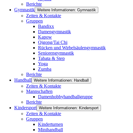
Berichte
Gymnastik
Weitere Informationen: Gymnastik
Zeiten & Kontakte
Gruppen
Bandixx
Damengymnastik
Kapow
Qigong/Tai Chi
Rücken und Wirbelsäulengymnastik
Seniorengymnastik
Tabata & Step
Yoga
Zumba
Berichte
Handball
Weitere Informationen: Handball
Zeiten & Kontakte
Mannschaften
Damenhobbyhandballgruppe
Berichte
Kindersport
Weitere Informationen: Kindersport
Zeiten & Kontakte
Gruppen
Kinderturnen
Minihandball