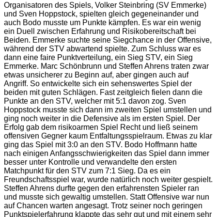
Organisatoren des Spiels, Volker Steinbring (SV Emmerke)
und Sven Hoppstock, spielten gleich gegeneinander und
auch Bodo musste um Punkte kämpfen. Es war ein wenig
ein Duell zwischen Erfahrung und Risikobereitschaft bei
Beiden. Emmerke suchte seine Siegchance in der Offensive,
während der STV abwartend spielte. Zum Schluss war es
dann eine faire Punktverteilung, ein Sieg STV, ein Sieg
Emmerke. Marc Schönbrunn und Steffen Ahrens traten zwar
etwas unsicherer zu Beginn auf, aber gingen auch auf
Angriff. So entwickelte sich ein sehenswertes Spiel der
beiden mit guten Schlägen. Fast zeitgleich fielen dann die
Punkte an den STV, welcher mit 5:1 davon zog. Sven
Hoppstock musste sich dann im zweiten Spiel umstellen und
ging noch weiter in die Defensive als im ersten Spiel. Der
Erfolg gab dem risikoarmen Spiel Recht und ließ seinem
offensiven Gegner kaum Entfaltungsspielraum. Etwas zu klar
ging das Spiel mit 3:0 an den STV. Bodo Hoffmann hatte
nach einigen Anfangsschwierigkeiten das Spiel dann immer
besser unter Kontrolle und verwandelte den ersten
Matchpunkt für den STV zum 7:1 Sieg. Da es ein
Freundschaftsspiel war, wurde natürlich noch weiter gespielt.
Steffen Ahrens durfte gegen den erfahrensten Spieler ran
und musste sich gewaltig umstellen. Statt Offensive war nun
auf Chancen warten angesagt. Trotz seiner noch geringen
Punktspielerfahrung klappte das sehr gut und mit einem sehr