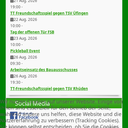
21 Aug. 2026
19:00
-
TT Freundschaftsspiel gegen TSV Üfingen
22 Aug. 2026
10:00
-
Tag der offenen Tür FSB
23 Aug. 2026
10:00
-
Pickleball Event
26 Aug. 2026
09:30
-
Arbeitseinsatz des Bauausschusses
26 Aug. 2026
19:30
-
TT-Freundschaftsspiel gegen TSV Rhüden
Wir nutzen Cookies auf unserer Website. Einige von
Social Media
ihnen sind essenziell für den Betrieb der Seite,
während andere uns helfen, diese Website und die
Nutzererfahrung zu verbessern (Tracking Cookies).
Sie können selbst entscheiden, ob Sie die Cookies