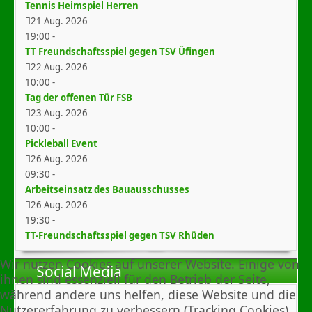
Tennis Heimspiel Herren
21 Aug. 2026
19:00
-
TT Freundschaftsspiel gegen TSV Üfingen
22 Aug. 2026
10:00
-
Tag der offenen Tür FSB
23 Aug. 2026
10:00
-
Pickleball Event
26 Aug. 2026
09:30
-
Arbeitseinsatz des Bauausschusses
26 Aug. 2026
19:30
-
TT-Freundschaftsspiel gegen TSV Rhüden
Wir nutzen Cookies auf unserer Website. Einige von
Social Media
ihnen sind essenziell für den Betrieb der Seite,
während andere uns helfen, diese Website und die
Nutzererfahrung zu verbessern (Tracking Cookies).